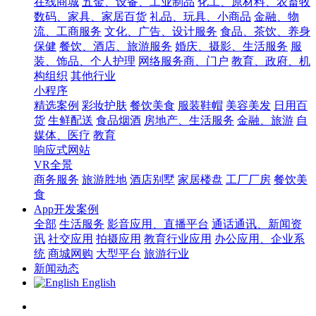
在线商城
五金、设备、工业制品
化工、原材料、农畜牧
数码、家具、家居百货
礼品、玩具、小商品
金融、物
流、工商服务
文化、广告、设计服务
食品、茶饮、养身
保健
餐饮、酒店、旅游服务
婚庆、摄影、生活服务
服
装、饰品、个人护理
网络服务商、门户
教育、政府、机
构组织
其他行业
小程序
精选案例
彩妆护肤
餐饮美食
服装鞋帽
美容美发
日用百
货
生鲜配送
食品烟酒
房地产、生活服务
金融、旅游
自
媒体、医疗
教育
响应式网站
VR全景
商务服务
旅游胜地
酒店别墅
家居楼盘
工厂厂房
餐饮美
食
App开发案例
全部
生活服务
影音应用、直播平台
通话通讯、新闻资
讯
社交应用
拍摄应用
教育行业应用
办公应用、企业系
统
商城网购
大型平台
旅游行业
新闻动态
English