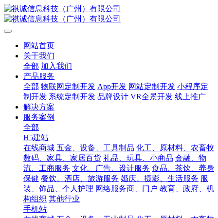
网站首页
关于我们
全部
加入我们
产品服务
全部
物联网定制开发
App开发
网站定制开发
小程序定
制开发
系统定制开发
品牌设计
VR全景开发
线上推广
解决方案
服务案例
全部
H5建站
在线商城
五金、设备、工具制品
化工、原材料、农畜牧
数码、家具、家居百货
礼品、玩具、小商品
金融、物
流、工商服务
文化、广告、设计服务
食品、茶饮、养身
保健
餐饮、酒店、旅游服务
婚庆、摄影、生活服务
服
装、饰品、个人护理
网络服务商、门户
教育、政府、机
构组织
其他行业
手机站