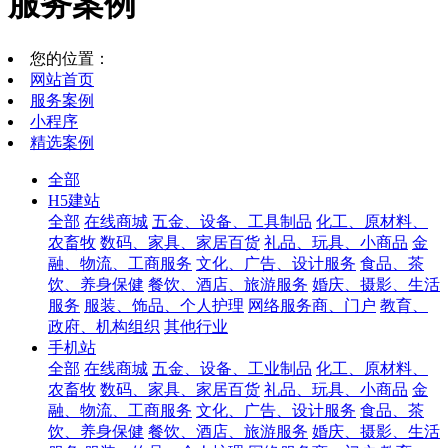
服务案例
您的位置：
网站首页
服务案例
小程序
精选案例
全部
H5建站
全部
在线商城
五金、设备、工具制品
化工、原材料、
农畜牧
数码、家具、家居百货
礼品、玩具、小商品
金
融、物流、工商服务
文化、广告、设计服务
食品、茶
饮、养身保健
餐饮、酒店、旅游服务
婚庆、摄影、生活
服务
服装、饰品、个人护理
网络服务商、门户
教育、
政府、机构组织
其他行业
手机站
全部
在线商城
五金、设备、工业制品
化工、原材料、
农畜牧
数码、家具、家居百货
礼品、玩具、小商品
金
融、物流、工商服务
文化、广告、设计服务
食品、茶
饮、养身保健
餐饮、酒店、旅游服务
婚庆、摄影、生活