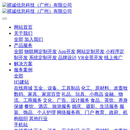
网站首页
关于我们
全部
加入我们
产品服务
全部
物联网定制开发
App开发
网站定制开发
小程序定
制开发
系统定制开发
品牌设计
VR全景开发
线上推广
解决方案
服务案例
全部
H5建站
在线商城
五金、设备、工具制品
化工、原材料、农畜牧
数码、家具、家居百货
礼品、玩具、小商品
金融、物
流、工商服务
文化、广告、设计服务
食品、茶饮、养身
保健
餐饮、酒店、旅游服务
婚庆、摄影、生活服务
服
装、饰品、个人护理
网络服务商、门户
教育、政府、机
构组织
其他行业
手机站