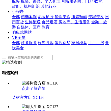
服务
服装、饰品、个人护理
网络服务商、门户
教育、
政府、机构组织
其他行业
小程序
全部
精选案例
彩妆护肤
餐饮美食
服装鞋帽
美容美发
日
用百货
生鲜配送
食品烟酒
房地产、生活服务
金融、旅
游
自媒体、医疗
教育
响应式网站
VR全景
全部
商务服务
旅游胜地
酒店别墅
家居楼盘
工厂厂房
餐
饮美食
精选案例
点击了解详情
英树官方店 XC126