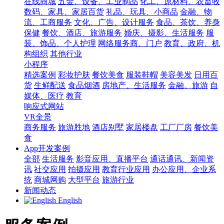
在线商城
五金、设备、工业制品
化工、原材料、农畜牧
数码、家具、家居百货
礼品、玩具、小商品
金融、物
流、工商服务
文化、广告、设计服务
食品、茶饮、养身
保健
餐饮、酒店、旅游服务
婚庆、摄影、生活服务
服
装、饰品、个人护理
网络服务商、门户
教育、政府、机
构组织
其他行业
小程序
精选案例
彩妆护肤
餐饮美食
服装鞋帽
美容美发
日用百
货
生鲜配送
食品烟酒
房地产、生活服务
金融、旅游
自
媒体、医疗
教育
响应式网站
VR全景
商务服务
旅游胜地
酒店别墅
家居楼盘
工厂厂房
餐饮美
食
App开发案例
全部
生活服务
影音应用、直播平台
通话通讯、新闻资
讯
社交应用
拍摄应用
教育行业应用
办公应用、企业系
统
商城网购
大型平台
旅游行业
新闻动态
English