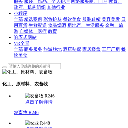
服务
服装、饰品、个人护理
网络服务商、门户
教育、
政府、机构组织
其他行业
小程序
全部
精选案例
彩妆护肤
餐饮美食
服装鞋帽
美容美发
日
用百货
生鲜配送
食品烟酒
房地产、生活服务
金融、旅
游
自媒体、医疗
教育
响应式网站
VR全景
全部
商务服务
旅游胜地
酒店别墅
家居楼盘
工厂厂房
餐
饮美食
化工、原材料、农畜牧
点击了解详情
农畜牧 R246