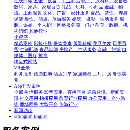
在线商城
五金、设备、工业制品
化工、原材料、农畜牧
数码、家具、家居百货
礼品、玩具、小商品
金融、物
流、工商服务
文化、广告、设计服务
食品、茶饮、养身
保健
餐饮、酒店、旅游服务
婚庆、摄影、生活服务
服
装、饰品、个人护理
网络服务商、门户
教育、政府、机
构组织
其他行业
小程序
精选案例
彩妆护肤
餐饮美食
服装鞋帽
美容美发
日用百
货
生鲜配送
食品烟酒
房地产、生活服务
金融、旅游
自
媒体、医疗
教育
响应式网站
VR全景
商务服务
旅游胜地
酒店别墅
家居楼盘
工厂厂房
餐饮美
食
App开发案例
全部
生活服务
影音应用、直播平台
通话通讯、新闻资
讯
社交应用
拍摄应用
教育行业应用
办公应用、企业系
统
商城网购
大型平台
旅游行业
新闻动态
English