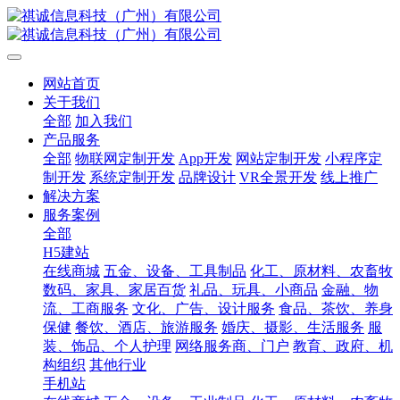
网站首页
关于我们
全部
加入我们
产品服务
全部
物联网定制开发
App开发
网站定制开发
小程序定
制开发
系统定制开发
品牌设计
VR全景开发
线上推广
解决方案
服务案例
全部
H5建站
在线商城
五金、设备、工具制品
化工、原材料、农畜牧
数码、家具、家居百货
礼品、玩具、小商品
金融、物
流、工商服务
文化、广告、设计服务
食品、茶饮、养身
保健
餐饮、酒店、旅游服务
婚庆、摄影、生活服务
服
装、饰品、个人护理
网络服务商、门户
教育、政府、机
构组织
其他行业
手机站