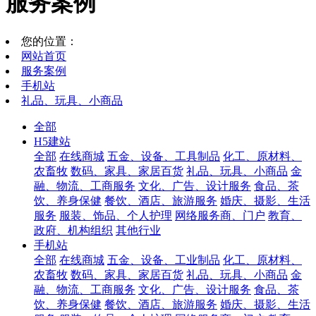
服务案例
您的位置：
网站首页
服务案例
手机站
礼品、玩具、小商品
全部
H5建站
全部
在线商城
五金、设备、工具制品
化工、原材料、
农畜牧
数码、家具、家居百货
礼品、玩具、小商品
金
融、物流、工商服务
文化、广告、设计服务
食品、茶
饮、养身保健
餐饮、酒店、旅游服务
婚庆、摄影、生活
服务
服装、饰品、个人护理
网络服务商、门户
教育、
政府、机构组织
其他行业
手机站
全部
在线商城
五金、设备、工业制品
化工、原材料、
农畜牧
数码、家具、家居百货
礼品、玩具、小商品
金
融、物流、工商服务
文化、广告、设计服务
食品、茶
饮、养身保健
餐饮、酒店、旅游服务
婚庆、摄影、生活