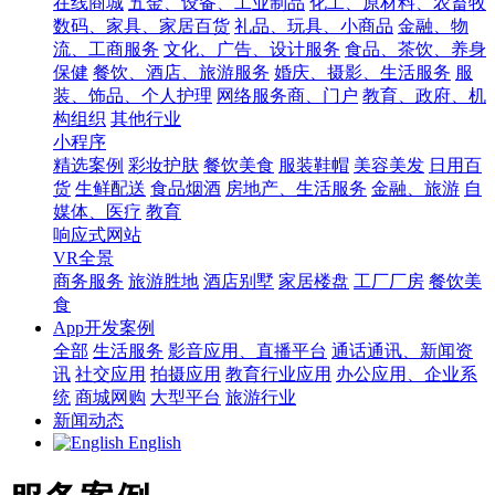
在线商城
五金、设备、工业制品
化工、原材料、农畜牧
数码、家具、家居百货
礼品、玩具、小商品
金融、物
流、工商服务
文化、广告、设计服务
食品、茶饮、养身
保健
餐饮、酒店、旅游服务
婚庆、摄影、生活服务
服
装、饰品、个人护理
网络服务商、门户
教育、政府、机
构组织
其他行业
小程序
精选案例
彩妆护肤
餐饮美食
服装鞋帽
美容美发
日用百
货
生鲜配送
食品烟酒
房地产、生活服务
金融、旅游
自
媒体、医疗
教育
响应式网站
VR全景
商务服务
旅游胜地
酒店别墅
家居楼盘
工厂厂房
餐饮美
食
App开发案例
全部
生活服务
影音应用、直播平台
通话通讯、新闻资
讯
社交应用
拍摄应用
教育行业应用
办公应用、企业系
统
商城网购
大型平台
旅游行业
新闻动态
English