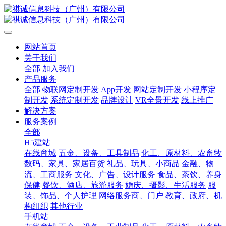
网站首页
关于我们
全部
加入我们
产品服务
全部
物联网定制开发
App开发
网站定制开发
小程序定
制开发
系统定制开发
品牌设计
VR全景开发
线上推广
解决方案
服务案例
全部
H5建站
在线商城
五金、设备、工具制品
化工、原材料、农畜牧
数码、家具、家居百货
礼品、玩具、小商品
金融、物
流、工商服务
文化、广告、设计服务
食品、茶饮、养身
保健
餐饮、酒店、旅游服务
婚庆、摄影、生活服务
服
装、饰品、个人护理
网络服务商、门户
教育、政府、机
构组织
其他行业
手机站