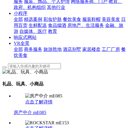
服务
服装、饰品、个人护理
网络服务商、门户
教育、
政府、机构组织
其他行业
小程序
全部
精选案例
彩妆护肤
餐饮美食
服装鞋帽
美容美发
日
用百货
生鲜配送
食品烟酒
房地产、生活服务
金融、旅
游
自媒体、医疗
教育
响应式网站
VR全景
全部
商务服务
旅游胜地
酒店别墅
家居楼盘
工厂厂房
餐
饮美食
礼品、玩具、小商品
点击了解详情
房产中介 mE085