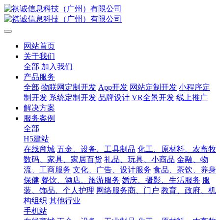
网站首页
关于我们
全部
加入我们
产品服务
全部
物联网定制开发
App开发
网站定制开发
小程序定
制开发
系统定制开发
品牌设计
VR全景开发
线上推广
解决方案
服务案例
全部
H5建站
在线商城
五金、设备、工具制品
化工、原材料、农畜牧
数码、家具、家居百货
礼品、玩具、小商品
金融、物
流、工商服务
文化、广告、设计服务
食品、茶饮、养身
保健
餐饮、酒店、旅游服务
婚庆、摄影、生活服务
服
装、饰品、个人护理
网络服务商、门户
教育、政府、机
构组织
其他行业
手机站