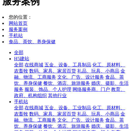
服务案例
您的位置：
网站首页
服务案例
手机站
食品、茶饮、养身保健
全部
H5建站
全部
在线商城
五金、设备、工具制品
化工、原材料、
农畜牧
数码、家具、家居百货
礼品、玩具、小商品
金
融、物流、工商服务
文化、广告、设计服务
食品、茶
饮、养身保健
餐饮、酒店、旅游服务
婚庆、摄影、生活
服务
服装、饰品、个人护理
网络服务商、门户
教育、
政府、机构组织
其他行业
手机站
全部
在线商城
五金、设备、工业制品
化工、原材料、
农畜牧
数码、家具、家居百货
礼品、玩具、小商品
金
融、物流、工商服务
文化、广告、设计服务
食品、茶
饮、养身保健
餐饮、酒店、旅游服务
婚庆、摄影、生活