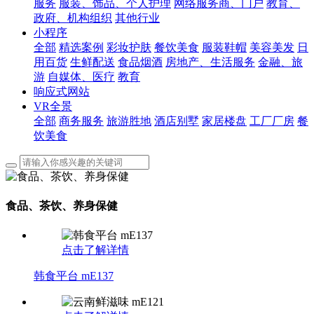
服务
服装、饰品、个人护理
网络服务商、门户
教育、
政府、机构组织
其他行业
小程序
全部
精选案例
彩妆护肤
餐饮美食
服装鞋帽
美容美发
日
用百货
生鲜配送
食品烟酒
房地产、生活服务
金融、旅
游
自媒体、医疗
教育
响应式网站
VR全景
全部
商务服务
旅游胜地
酒店别墅
家居楼盘
工厂厂房
餐
饮美食
食品、茶饮、养身保健
点击了解详情
韩食平台 mE137