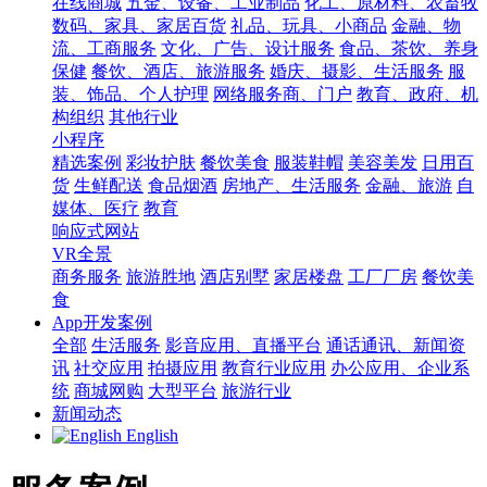
在线商城
五金、设备、工业制品
化工、原材料、农畜牧
数码、家具、家居百货
礼品、玩具、小商品
金融、物
流、工商服务
文化、广告、设计服务
食品、茶饮、养身
保健
餐饮、酒店、旅游服务
婚庆、摄影、生活服务
服
装、饰品、个人护理
网络服务商、门户
教育、政府、机
构组织
其他行业
小程序
精选案例
彩妆护肤
餐饮美食
服装鞋帽
美容美发
日用百
货
生鲜配送
食品烟酒
房地产、生活服务
金融、旅游
自
媒体、医疗
教育
响应式网站
VR全景
商务服务
旅游胜地
酒店别墅
家居楼盘
工厂厂房
餐饮美
食
App开发案例
全部
生活服务
影音应用、直播平台
通话通讯、新闻资
讯
社交应用
拍摄应用
教育行业应用
办公应用、企业系
统
商城网购
大型平台
旅游行业
新闻动态
English