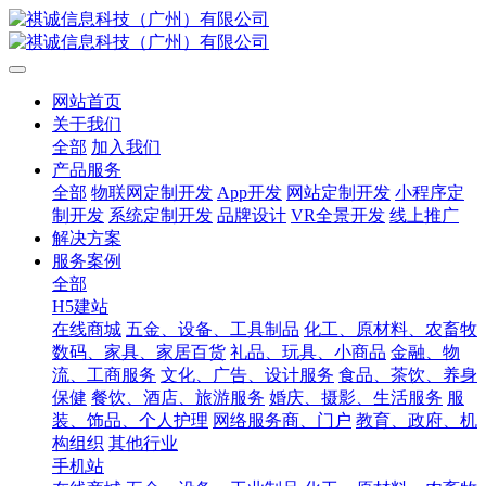
网站首页
关于我们
全部
加入我们
产品服务
全部
物联网定制开发
App开发
网站定制开发
小程序定
制开发
系统定制开发
品牌设计
VR全景开发
线上推广
解决方案
服务案例
全部
H5建站
在线商城
五金、设备、工具制品
化工、原材料、农畜牧
数码、家具、家居百货
礼品、玩具、小商品
金融、物
流、工商服务
文化、广告、设计服务
食品、茶饮、养身
保健
餐饮、酒店、旅游服务
婚庆、摄影、生活服务
服
装、饰品、个人护理
网络服务商、门户
教育、政府、机
构组织
其他行业
手机站