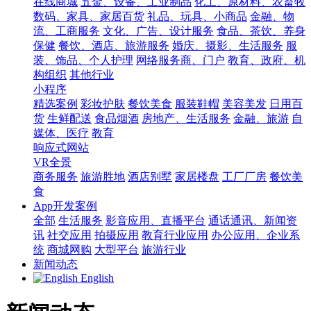
在线商城
五金、设备、工业制品
化工、原材料、农畜牧
数码、家具、家居百货
礼品、玩具、小商品
金融、物
流、工商服务
文化、广告、设计服务
食品、茶饮、养身
保健
餐饮、酒店、旅游服务
婚庆、摄影、生活服务
服
装、饰品、个人护理
网络服务商、门户
教育、政府、机
构组织
其他行业
小程序
精选案例
彩妆护肤
餐饮美食
服装鞋帽
美容美发
日用百
货
生鲜配送
食品烟酒
房地产、生活服务
金融、旅游
自
媒体、医疗
教育
响应式网站
VR全景
商务服务
旅游胜地
酒店别墅
家居楼盘
工厂厂房
餐饮美
食
App开发案例
全部
生活服务
影音应用、直播平台
通话通讯、新闻资
讯
社交应用
拍摄应用
教育行业应用
办公应用、企业系
统
商城网购
大型平台
旅游行业
新闻动态
English