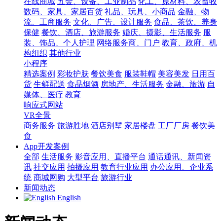
在线商城
五金、设备、工业制品
化工、原材料、农畜牧
数码、家具、家居百货
礼品、玩具、小商品
金融、物
流、工商服务
文化、广告、设计服务
食品、茶饮、养身
保健
餐饮、酒店、旅游服务
婚庆、摄影、生活服务
服
装、饰品、个人护理
网络服务商、门户
教育、政府、机
构组织
其他行业
小程序
精选案例
彩妆护肤
餐饮美食
服装鞋帽
美容美发
日用百
货
生鲜配送
食品烟酒
房地产、生活服务
金融、旅游
自
媒体、医疗
教育
响应式网站
VR全景
商务服务
旅游胜地
酒店别墅
家居楼盘
工厂厂房
餐饮美
食
App开发案例
全部
生活服务
影音应用、直播平台
通话通讯、新闻资
讯
社交应用
拍摄应用
教育行业应用
办公应用、企业系
统
商城网购
大型平台
旅游行业
新闻动态
English