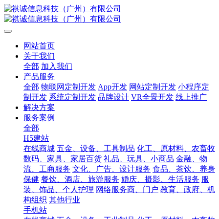
网站首页
关于我们
全部
加入我们
产品服务
全部
物联网定制开发
App开发
网站定制开发
小程序定
制开发
系统定制开发
品牌设计
VR全景开发
线上推广
解决方案
服务案例
全部
H5建站
在线商城
五金、设备、工具制品
化工、原材料、农畜牧
数码、家具、家居百货
礼品、玩具、小商品
金融、物
流、工商服务
文化、广告、设计服务
食品、茶饮、养身
保健
餐饮、酒店、旅游服务
婚庆、摄影、生活服务
服
装、饰品、个人护理
网络服务商、门户
教育、政府、机
构组织
其他行业
手机站