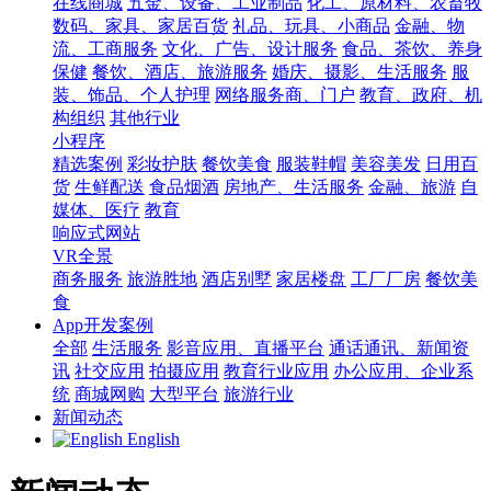
在线商城
五金、设备、工业制品
化工、原材料、农畜牧
数码、家具、家居百货
礼品、玩具、小商品
金融、物
流、工商服务
文化、广告、设计服务
食品、茶饮、养身
保健
餐饮、酒店、旅游服务
婚庆、摄影、生活服务
服
装、饰品、个人护理
网络服务商、门户
教育、政府、机
构组织
其他行业
小程序
精选案例
彩妆护肤
餐饮美食
服装鞋帽
美容美发
日用百
货
生鲜配送
食品烟酒
房地产、生活服务
金融、旅游
自
媒体、医疗
教育
响应式网站
VR全景
商务服务
旅游胜地
酒店别墅
家居楼盘
工厂厂房
餐饮美
食
App开发案例
全部
生活服务
影音应用、直播平台
通话通讯、新闻资
讯
社交应用
拍摄应用
教育行业应用
办公应用、企业系
统
商城网购
大型平台
旅游行业
新闻动态
English