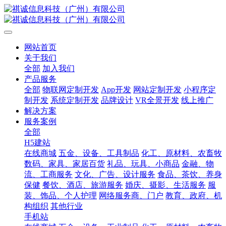
网站首页
关于我们
全部
加入我们
产品服务
全部
物联网定制开发
App开发
网站定制开发
小程序定
制开发
系统定制开发
品牌设计
VR全景开发
线上推广
解决方案
服务案例
全部
H5建站
在线商城
五金、设备、工具制品
化工、原材料、农畜牧
数码、家具、家居百货
礼品、玩具、小商品
金融、物
流、工商服务
文化、广告、设计服务
食品、茶饮、养身
保健
餐饮、酒店、旅游服务
婚庆、摄影、生活服务
服
装、饰品、个人护理
网络服务商、门户
教育、政府、机
构组织
其他行业
手机站