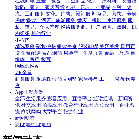
在线商城
五金、设备、工业制品
化工、原材料、农畜牧
数码、家具、家居百货
礼品、玩具、小商品
金融、物
流、工商服务
文化、广告、设计服务
食品、茶饮、养身
保健
餐饮、酒店、旅游服务
婚庆、摄影、生活服务
服
装、饰品、个人护理
网络服务商、门户
教育、政府、机
构组织
其他行业
小程序
精选案例
彩妆护肤
餐饮美食
服装鞋帽
美容美发
日用百
货
生鲜配送
食品烟酒
房地产、生活服务
金融、旅游
自
媒体、医疗
教育
响应式网站
VR全景
商务服务
旅游胜地
酒店别墅
家居楼盘
工厂厂房
餐饮美
食
App开发案例
全部
生活服务
影音应用、直播平台
通话通讯、新闻资
讯
社交应用
拍摄应用
教育行业应用
办公应用、企业系
统
商城网购
大型平台
旅游行业
新闻动态
English