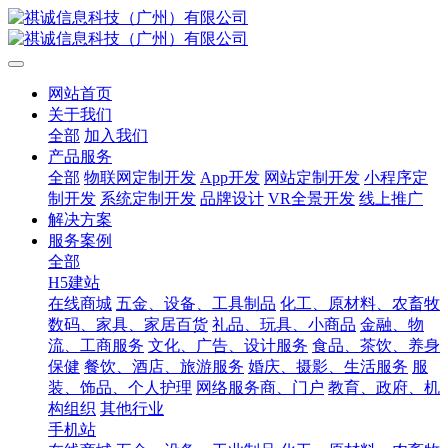
网站首页
关于我们
全部
加入我们
产品服务
全部
物联网定制开发
App开发
网站定制开发
小程序定
制开发
系统定制开发
品牌设计
VR全景开发
线上推广
解决方案
服务案例
全部
H5建站
在线商城
五金、设备、工具制品
化工、原材料、农畜牧
数码、家具、家居百货
礼品、玩具、小商品
金融、物
流、工商服务
文化、广告、设计服务
食品、茶饮、养身
保健
餐饮、酒店、旅游服务
婚庆、摄影、生活服务
服
装、饰品、个人护理
网络服务商、门户
教育、政府、机
构组织
其他行业
手机站