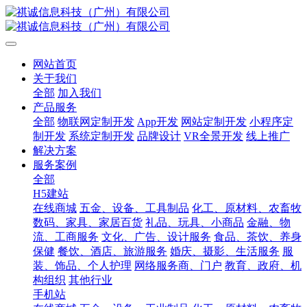
网站首页
关于我们
全部
加入我们
产品服务
全部
物联网定制开发
App开发
网站定制开发
小程序定
制开发
系统定制开发
品牌设计
VR全景开发
线上推广
解决方案
服务案例
全部
H5建站
在线商城
五金、设备、工具制品
化工、原材料、农畜牧
数码、家具、家居百货
礼品、玩具、小商品
金融、物
流、工商服务
文化、广告、设计服务
食品、茶饮、养身
保健
餐饮、酒店、旅游服务
婚庆、摄影、生活服务
服
装、饰品、个人护理
网络服务商、门户
教育、政府、机
构组织
其他行业
手机站