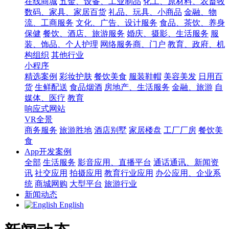
在线商城
五金、设备、工业制品
化工、原材料、农畜牧
数码、家具、家居百货
礼品、玩具、小商品
金融、物
流、工商服务
文化、广告、设计服务
食品、茶饮、养身
保健
餐饮、酒店、旅游服务
婚庆、摄影、生活服务
服
装、饰品、个人护理
网络服务商、门户
教育、政府、机
构组织
其他行业
小程序
精选案例
彩妆护肤
餐饮美食
服装鞋帽
美容美发
日用百
货
生鲜配送
食品烟酒
房地产、生活服务
金融、旅游
自
媒体、医疗
教育
响应式网站
VR全景
商务服务
旅游胜地
酒店别墅
家居楼盘
工厂厂房
餐饮美
食
App开发案例
全部
生活服务
影音应用、直播平台
通话通讯、新闻资
讯
社交应用
拍摄应用
教育行业应用
办公应用、企业系
统
商城网购
大型平台
旅游行业
新闻动态
English