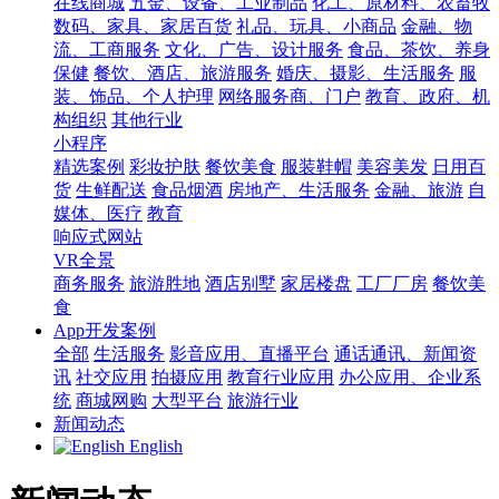
在线商城
五金、设备、工业制品
化工、原材料、农畜牧
数码、家具、家居百货
礼品、玩具、小商品
金融、物
流、工商服务
文化、广告、设计服务
食品、茶饮、养身
保健
餐饮、酒店、旅游服务
婚庆、摄影、生活服务
服
装、饰品、个人护理
网络服务商、门户
教育、政府、机
构组织
其他行业
小程序
精选案例
彩妆护肤
餐饮美食
服装鞋帽
美容美发
日用百
货
生鲜配送
食品烟酒
房地产、生活服务
金融、旅游
自
媒体、医疗
教育
响应式网站
VR全景
商务服务
旅游胜地
酒店别墅
家居楼盘
工厂厂房
餐饮美
食
App开发案例
全部
生活服务
影音应用、直播平台
通话通讯、新闻资
讯
社交应用
拍摄应用
教育行业应用
办公应用、企业系
统
商城网购
大型平台
旅游行业
新闻动态
English