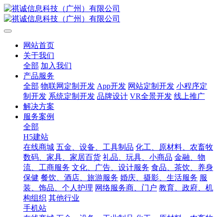
网站首页
关于我们
全部
加入我们
产品服务
全部
物联网定制开发
App开发
网站定制开发
小程序定
制开发
系统定制开发
品牌设计
VR全景开发
线上推广
解决方案
服务案例
全部
H5建站
在线商城
五金、设备、工具制品
化工、原材料、农畜牧
数码、家具、家居百货
礼品、玩具、小商品
金融、物
流、工商服务
文化、广告、设计服务
食品、茶饮、养身
保健
餐饮、酒店、旅游服务
婚庆、摄影、生活服务
服
装、饰品、个人护理
网络服务商、门户
教育、政府、机
构组织
其他行业
手机站