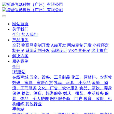
网站首页
关于我们
全部
加入我们
产品服务
全部
物联网定制开发
App开发
网站定制开发
小程序定
制开发
系统定制开发
品牌设计
VR全景开发
线上推广
解决方案
服务案例
全部
H5建站
在线商城
五金、设备、工具制品
化工、原材料、农畜牧
数码、家具、家居百货
礼品、玩具、小商品
金融、物
流、工商服务
文化、广告、设计服务
食品、茶饮、养身
保健
餐饮、酒店、旅游服务
婚庆、摄影、生活服务
服
装、饰品、个人护理
网络服务商、门户
教育、政府、机
构组织
其他行业
手机站