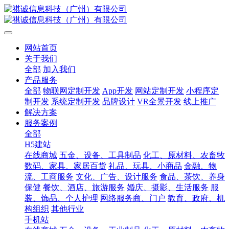
网站首页
关于我们
全部
加入我们
产品服务
全部
物联网定制开发
App开发
网站定制开发
小程序定
制开发
系统定制开发
品牌设计
VR全景开发
线上推广
解决方案
服务案例
全部
H5建站
在线商城
五金、设备、工具制品
化工、原材料、农畜牧
数码、家具、家居百货
礼品、玩具、小商品
金融、物
流、工商服务
文化、广告、设计服务
食品、茶饮、养身
保健
餐饮、酒店、旅游服务
婚庆、摄影、生活服务
服
装、饰品、个人护理
网络服务商、门户
教育、政府、机
构组织
其他行业
手机站