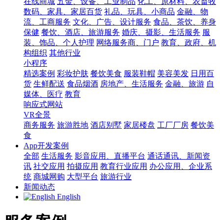
在线商城
五金、设备、工业制品
化工、原材料、农畜牧
数码、家具、家居百货
礼品、玩具、小商品
金融、物
流、工商服务
文化、广告、设计服务
食品、茶饮、养身
保健
餐饮、酒店、旅游服务
婚庆、摄影、生活服务
服
装、饰品、个人护理
网络服务商、门户
教育、政府、机
构组织
其他行业
小程序
精选案例
彩妆护肤
餐饮美食
服装鞋帽
美容美发
日用百
货
生鲜配送
食品烟酒
房地产、生活服务
金融、旅游
自
媒体、医疗
教育
响应式网站
VR全景
商务服务
旅游胜地
酒店别墅
家居楼盘
工厂厂房
餐饮美
食
App开发案例
全部
生活服务
影音应用、直播平台
通话通讯、新闻资
讯
社交应用
拍摄应用
教育行业应用
办公应用、企业系
统
商城网购
大型平台
旅游行业
新闻动态
English