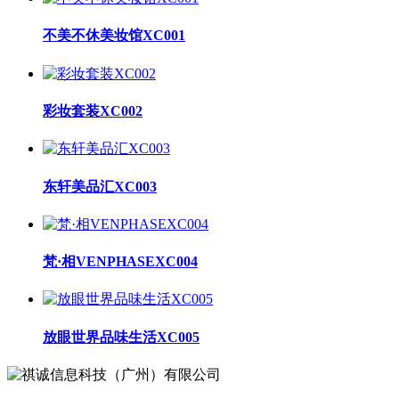
不美不休美妆馆XC001
彩妆套装XC002
东轩美品汇XC003
梵·相VENPHASEXC004
放眼世界品味生活XC005