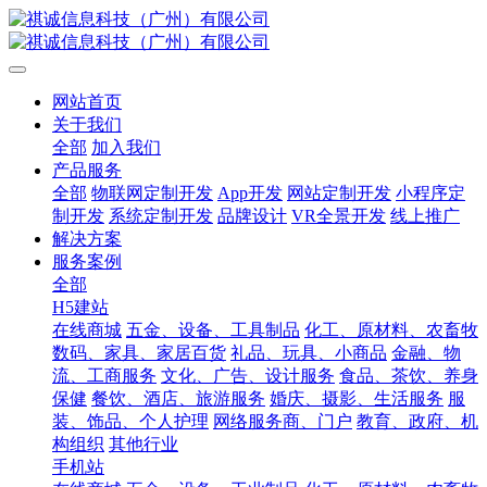
网站首页
关于我们
全部
加入我们
产品服务
全部
物联网定制开发
App开发
网站定制开发
小程序定
制开发
系统定制开发
品牌设计
VR全景开发
线上推广
解决方案
服务案例
全部
H5建站
在线商城
五金、设备、工具制品
化工、原材料、农畜牧
数码、家具、家居百货
礼品、玩具、小商品
金融、物
流、工商服务
文化、广告、设计服务
食品、茶饮、养身
保健
餐饮、酒店、旅游服务
婚庆、摄影、生活服务
服
装、饰品、个人护理
网络服务商、门户
教育、政府、机
构组织
其他行业
手机站