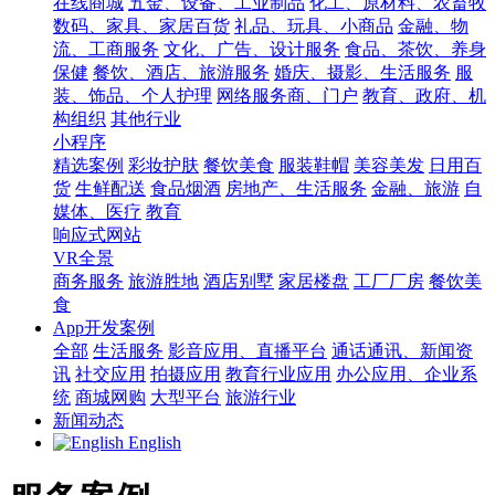
在线商城
五金、设备、工业制品
化工、原材料、农畜牧
数码、家具、家居百货
礼品、玩具、小商品
金融、物
流、工商服务
文化、广告、设计服务
食品、茶饮、养身
保健
餐饮、酒店、旅游服务
婚庆、摄影、生活服务
服
装、饰品、个人护理
网络服务商、门户
教育、政府、机
构组织
其他行业
小程序
精选案例
彩妆护肤
餐饮美食
服装鞋帽
美容美发
日用百
货
生鲜配送
食品烟酒
房地产、生活服务
金融、旅游
自
媒体、医疗
教育
响应式网站
VR全景
商务服务
旅游胜地
酒店别墅
家居楼盘
工厂厂房
餐饮美
食
App开发案例
全部
生活服务
影音应用、直播平台
通话通讯、新闻资
讯
社交应用
拍摄应用
教育行业应用
办公应用、企业系
统
商城网购
大型平台
旅游行业
新闻动态
English