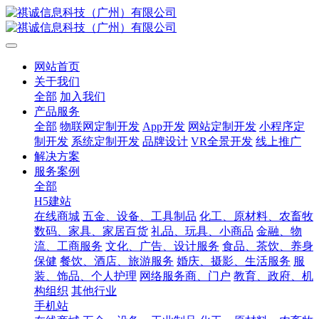
网站首页
关于我们
全部
加入我们
产品服务
全部
物联网定制开发
App开发
网站定制开发
小程序定
制开发
系统定制开发
品牌设计
VR全景开发
线上推广
解决方案
服务案例
全部
H5建站
在线商城
五金、设备、工具制品
化工、原材料、农畜牧
数码、家具、家居百货
礼品、玩具、小商品
金融、物
流、工商服务
文化、广告、设计服务
食品、茶饮、养身
保健
餐饮、酒店、旅游服务
婚庆、摄影、生活服务
服
装、饰品、个人护理
网络服务商、门户
教育、政府、机
构组织
其他行业
手机站