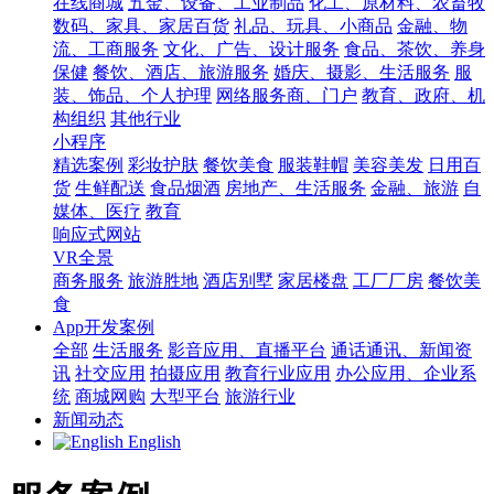
在线商城
五金、设备、工业制品
化工、原材料、农畜牧
数码、家具、家居百货
礼品、玩具、小商品
金融、物
流、工商服务
文化、广告、设计服务
食品、茶饮、养身
保健
餐饮、酒店、旅游服务
婚庆、摄影、生活服务
服
装、饰品、个人护理
网络服务商、门户
教育、政府、机
构组织
其他行业
小程序
精选案例
彩妆护肤
餐饮美食
服装鞋帽
美容美发
日用百
货
生鲜配送
食品烟酒
房地产、生活服务
金融、旅游
自
媒体、医疗
教育
响应式网站
VR全景
商务服务
旅游胜地
酒店别墅
家居楼盘
工厂厂房
餐饮美
食
App开发案例
全部
生活服务
影音应用、直播平台
通话通讯、新闻资
讯
社交应用
拍摄应用
教育行业应用
办公应用、企业系
统
商城网购
大型平台
旅游行业
新闻动态
English