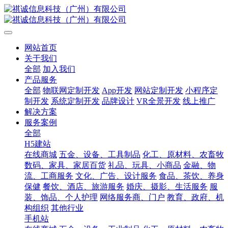
网站首页
关于我们
全部
加入我们
产品服务
全部
物联网定制开发
App开发
网站定制开发
小程序定
制开发
系统定制开发
品牌设计
VR全景开发
线上推广
解决方案
服务案例
全部
H5建站
在线商城
五金、设备、工具制品
化工、原材料、农畜牧
数码、家具、家居百货
礼品、玩具、小商品
金融、物
流、工商服务
文化、广告、设计服务
食品、茶饮、养身
保健
餐饮、酒店、旅游服务
婚庆、摄影、生活服务
服
装、饰品、个人护理
网络服务商、门户
教育、政府、机
构组织
其他行业
手机站