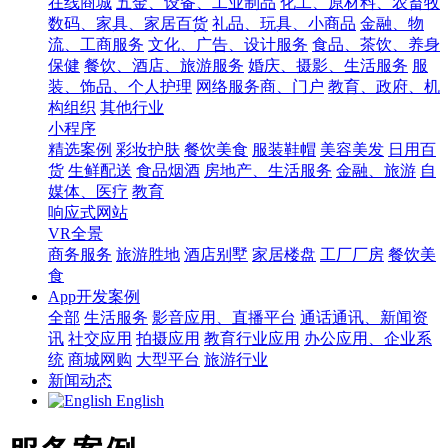
在线商城
五金、设备、工业制品
化工、原材料、农畜牧
数码、家具、家居百货
礼品、玩具、小商品
金融、物
流、工商服务
文化、广告、设计服务
食品、茶饮、养身
保健
餐饮、酒店、旅游服务
婚庆、摄影、生活服务
服
装、饰品、个人护理
网络服务商、门户
教育、政府、机
构组织
其他行业
小程序
精选案例
彩妆护肤
餐饮美食
服装鞋帽
美容美发
日用百
货
生鲜配送
食品烟酒
房地产、生活服务
金融、旅游
自
媒体、医疗
教育
响应式网站
VR全景
商务服务
旅游胜地
酒店别墅
家居楼盘
工厂厂房
餐饮美
食
App开发案例
全部
生活服务
影音应用、直播平台
通话通讯、新闻资
讯
社交应用
拍摄应用
教育行业应用
办公应用、企业系
统
商城网购
大型平台
旅游行业
新闻动态
English