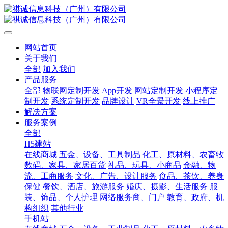
网站首页
关于我们
全部
加入我们
产品服务
全部
物联网定制开发
App开发
网站定制开发
小程序定
制开发
系统定制开发
品牌设计
VR全景开发
线上推广
解决方案
服务案例
全部
H5建站
在线商城
五金、设备、工具制品
化工、原材料、农畜牧
数码、家具、家居百货
礼品、玩具、小商品
金融、物
流、工商服务
文化、广告、设计服务
食品、茶饮、养身
保健
餐饮、酒店、旅游服务
婚庆、摄影、生活服务
服
装、饰品、个人护理
网络服务商、门户
教育、政府、机
构组织
其他行业
手机站