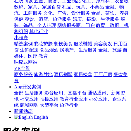
在线商城
五金、设备、工业制品
化工、原材料、农畜牧
数码、家具、家居百货
礼品、玩具、小商品
金融、物
流、工商服务
文化、广告、设计服务
食品、茶饮、养身
保健
餐饮、酒店、旅游服务
婚庆、摄影、生活服务
服
装、饰品、个人护理
网络服务商、门户
教育、政府、机
构组织
其他行业
小程序
精选案例
彩妆护肤
餐饮美食
服装鞋帽
美容美发
日用百
货
生鲜配送
食品烟酒
房地产、生活服务
金融、旅游
自
媒体、医疗
教育
响应式网站
VR全景
商务服务
旅游胜地
酒店别墅
家居楼盘
工厂厂房
餐饮美
食
App开发案例
全部
生活服务
影音应用、直播平台
通话通讯、新闻资
讯
社交应用
拍摄应用
教育行业应用
办公应用、企业系
统
商城网购
大型平台
旅游行业
新闻动态
English