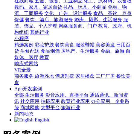
在线商城
五金、设备、工业制品
化工、原材料、农畜牧
数码、家具、家居百货
礼品、玩具、小商品
金融、物
流、工商服务
文化、广告、设计服务
食品、茶饮、养身
保健
餐饮、酒店、旅游服务
婚庆、摄影、生活服务
服
装、饰品、个人护理
网络服务商、门户
教育、政府、机
构组织
其他行业
小程序
精选案例
彩妆护肤
餐饮美食
服装鞋帽
美容美发
日用百
货
生鲜配送
食品烟酒
房地产、生活服务
金融、旅游
自
媒体、医疗
教育
响应式网站
VR全景
商务服务
旅游胜地
酒店别墅
家居楼盘
工厂厂房
餐饮美
食
App开发案例
全部
生活服务
影音应用、直播平台
通话通讯、新闻资
讯
社交应用
拍摄应用
教育行业应用
办公应用、企业系
统
商城网购
大型平台
旅游行业
新闻动态
English