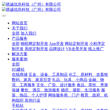
网站首页
关于我们
全部
加入我们
产品服务
全部
物联网定制开发
App开发
网站定制开发
小程序定
制开发
系统定制开发
品牌设计
VR全景开发
线上推广
解决方案
服务案例
全部
H5建站
在线商城
五金、设备、工具制品
化工、原材料、农畜牧
数码、家具、家居百货
礼品、玩具、小商品
金融、物
流、工商服务
文化、广告、设计服务
食品、茶饮、养身
保健
餐饮、酒店、旅游服务
婚庆、摄影、生活服务
服
装、饰品、个人护理
网络服务商、门户
教育、政府、机
构组织
其他行业
手机站