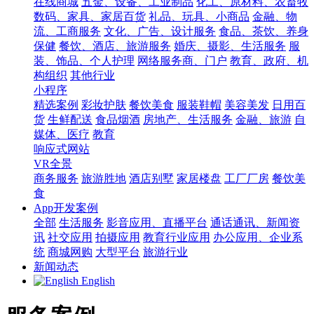
在线商城
五金、设备、工业制品
化工、原材料、农畜牧
数码、家具、家居百货
礼品、玩具、小商品
金融、物
流、工商服务
文化、广告、设计服务
食品、茶饮、养身
保健
餐饮、酒店、旅游服务
婚庆、摄影、生活服务
服
装、饰品、个人护理
网络服务商、门户
教育、政府、机
构组织
其他行业
小程序
精选案例
彩妆护肤
餐饮美食
服装鞋帽
美容美发
日用百
货
生鲜配送
食品烟酒
房地产、生活服务
金融、旅游
自
媒体、医疗
教育
响应式网站
VR全景
商务服务
旅游胜地
酒店别墅
家居楼盘
工厂厂房
餐饮美
食
App开发案例
全部
生活服务
影音应用、直播平台
通话通讯、新闻资
讯
社交应用
拍摄应用
教育行业应用
办公应用、企业系
统
商城网购
大型平台
旅游行业
新闻动态
English