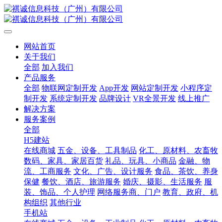
网站首页
关于我们
全部
加入我们
产品服务
全部
物联网定制开发
App开发
网站定制开发
小程序定
制开发
系统定制开发
品牌设计
VR全景开发
线上推广
解决方案
服务案例
全部
H5建站
在线商城
五金、设备、工具制品
化工、原材料、农畜牧
数码、家具、家居百货
礼品、玩具、小商品
金融、物
流、工商服务
文化、广告、设计服务
食品、茶饮、养身
保健
餐饮、酒店、旅游服务
婚庆、摄影、生活服务
服
装、饰品、个人护理
网络服务商、门户
教育、政府、机
构组织
其他行业
手机站