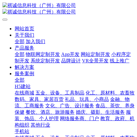
网站首页
关于我们
全部
加入我们
产品服务
全部
物联网定制开发
App开发
网站定制开发
小程序定
制开发
系统定制开发
品牌设计
VR全景开发
线上推广
解决方案
服务案例
全部
H5建站
在线商城
五金、设备、工具制品
化工、原材料、农畜牧
数码、家具、家居百货
礼品、玩具、小商品
金融、物
流、工商服务
文化、广告、设计服务
食品、茶饮、养身
保健
餐饮、酒店、旅游服务
婚庆、摄影、生活服务
服
装、饰品、个人护理
网络服务商、门户
教育、政府、机
构组织
其他行业
手机站