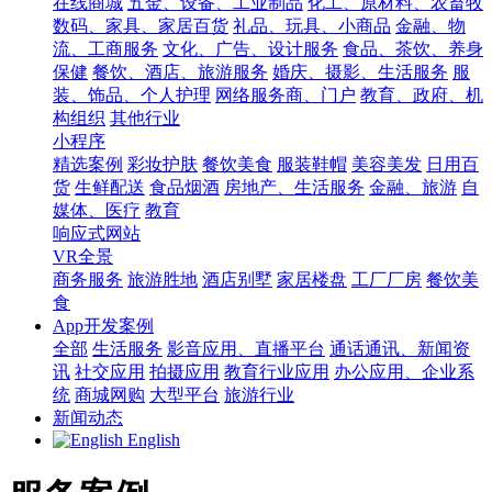
在线商城
五金、设备、工业制品
化工、原材料、农畜牧
数码、家具、家居百货
礼品、玩具、小商品
金融、物
流、工商服务
文化、广告、设计服务
食品、茶饮、养身
保健
餐饮、酒店、旅游服务
婚庆、摄影、生活服务
服
装、饰品、个人护理
网络服务商、门户
教育、政府、机
构组织
其他行业
小程序
精选案例
彩妆护肤
餐饮美食
服装鞋帽
美容美发
日用百
货
生鲜配送
食品烟酒
房地产、生活服务
金融、旅游
自
媒体、医疗
教育
响应式网站
VR全景
商务服务
旅游胜地
酒店别墅
家居楼盘
工厂厂房
餐饮美
食
App开发案例
全部
生活服务
影音应用、直播平台
通话通讯、新闻资
讯
社交应用
拍摄应用
教育行业应用
办公应用、企业系
统
商城网购
大型平台
旅游行业
新闻动态
English