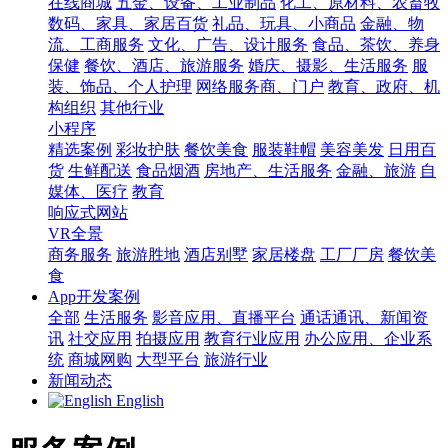
在线商城
五金、设备、工业制品
化工、原材料、农畜牧
数码、家具、家居百货
礼品、玩具、小商品
金融、物
流、工商服务
文化、广告、设计服务
食品、茶饮、养身
保健
餐饮、酒店、旅游服务
婚庆、摄影、生活服务
服
装、饰品、个人护理
网络服务商、门户
教育、政府、机
构组织
其他行业
小程序
精选案例
彩妆护肤
餐饮美食
服装鞋帽
美容美发
日用百
货
生鲜配送
食品烟酒
房地产、生活服务
金融、旅游
自
媒体、医疗
教育
响应式网站
VR全景
商务服务
旅游胜地
酒店别墅
家居楼盘
工厂厂房
餐饮美
食
App开发案例
全部
生活服务
影音应用、直播平台
通话通讯、新闻资
讯
社交应用
拍摄应用
教育行业应用
办公应用、企业系
统
商城网购
大型平台
旅游行业
新闻动态
English