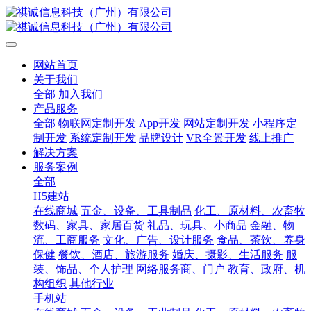
网站首页
关于我们
全部
加入我们
产品服务
全部
物联网定制开发
App开发
网站定制开发
小程序定
制开发
系统定制开发
品牌设计
VR全景开发
线上推广
解决方案
服务案例
全部
H5建站
在线商城
五金、设备、工具制品
化工、原材料、农畜牧
数码、家具、家居百货
礼品、玩具、小商品
金融、物
流、工商服务
文化、广告、设计服务
食品、茶饮、养身
保健
餐饮、酒店、旅游服务
婚庆、摄影、生活服务
服
装、饰品、个人护理
网络服务商、门户
教育、政府、机
构组织
其他行业
手机站