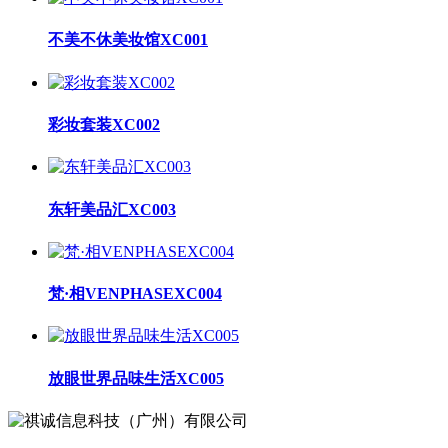
不美不休美妆馆XC001
彩妆套装XC002
东轩美品汇XC003
梵·相VENPHASEXC004
放眼世界品味生活XC005