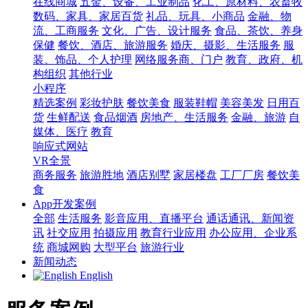
在线商城
五金、设备、工业制品
化工、原材料、农畜牧
数码、家具、家居百货
礼品、玩具、小商品
金融、物
流、工商服务
文化、广告、设计服务
食品、茶饮、养身
保健
餐饮、酒店、旅游服务
婚庆、摄影、生活服务
服
装、饰品、个人护理
网络服务商、门户
教育、政府、机
构组织
其他行业
小程序
精选案例
彩妆护肤
餐饮美食
服装鞋帽
美容美发
日用百
货
生鲜配送
食品烟酒
房地产、生活服务
金融、旅游
自
媒体、医疗
教育
响应式网站
VR全景
商务服务
旅游胜地
酒店别墅
家居楼盘
工厂厂房
餐饮美
食
App开发案例
全部
生活服务
影音应用、直播平台
通话通讯、新闻资
讯
社交应用
拍摄应用
教育行业应用
办公应用、企业系
统
商城网购
大型平台
旅游行业
新闻动态
English