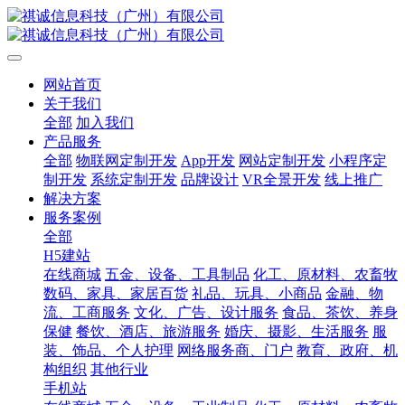
网站首页
关于我们
全部
加入我们
产品服务
全部
物联网定制开发
App开发
网站定制开发
小程序定
制开发
系统定制开发
品牌设计
VR全景开发
线上推广
解决方案
服务案例
全部
H5建站
在线商城
五金、设备、工具制品
化工、原材料、农畜牧
数码、家具、家居百货
礼品、玩具、小商品
金融、物
流、工商服务
文化、广告、设计服务
食品、茶饮、养身
保健
餐饮、酒店、旅游服务
婚庆、摄影、生活服务
服
装、饰品、个人护理
网络服务商、门户
教育、政府、机
构组织
其他行业
手机站