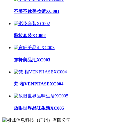
不美不休美妆馆XC001
彩妆套装XC002
东轩美品汇XC003
梵·相VENPHASEXC004
放眼世界品味生活XC005