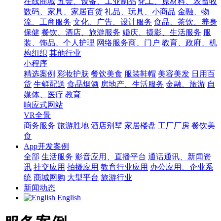
在线商城
五金、设备、工业制品
化工、原材料、农畜牧
数码、家具、家居百货
礼品、玩具、小商品
金融、物
流、工商服务
文化、广告、设计服务
食品、茶饮、养身
保健
餐饮、酒店、旅游服务
婚庆、摄影、生活服务
服
装、饰品、个人护理
网络服务商、门户
教育、政府、机
构组织
其他行业
小程序
精选案例
彩妆护肤
餐饮美食
服装鞋帽
美容美发
日用百
货
生鲜配送
食品烟酒
房地产、生活服务
金融、旅游
自
媒体、医疗
教育
响应式网站
VR全景
商务服务
旅游胜地
酒店别墅
家居楼盘
工厂厂房
餐饮美
食
App开发案例
全部
生活服务
影音应用、直播平台
通话通讯、新闻资
讯
社交应用
拍摄应用
教育行业应用
办公应用、企业系
统
商城网购
大型平台
旅游行业
新闻动态
English