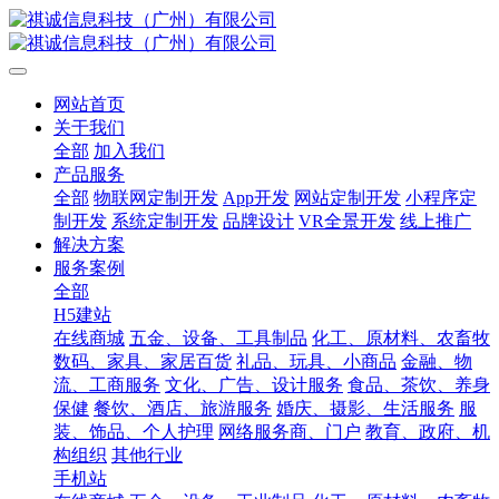
网站首页
关于我们
全部
加入我们
产品服务
全部
物联网定制开发
App开发
网站定制开发
小程序定
制开发
系统定制开发
品牌设计
VR全景开发
线上推广
解决方案
服务案例
全部
H5建站
在线商城
五金、设备、工具制品
化工、原材料、农畜牧
数码、家具、家居百货
礼品、玩具、小商品
金融、物
流、工商服务
文化、广告、设计服务
食品、茶饮、养身
保健
餐饮、酒店、旅游服务
婚庆、摄影、生活服务
服
装、饰品、个人护理
网络服务商、门户
教育、政府、机
构组织
其他行业
手机站