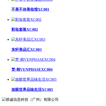
不美不休美妆馆XC001
彩妆套装XC002
东轩美品汇XC003
梵·相VENPHASEXC004
放眼世界品味生活XC005