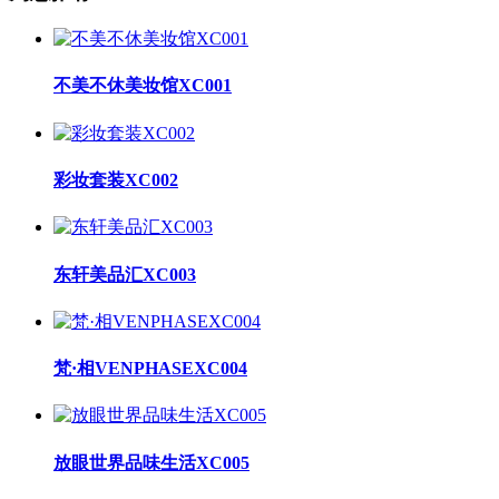
不美不休美妆馆XC001
彩妆套装XC002
东轩美品汇XC003
梵·相VENPHASEXC004
放眼世界品味生活XC005