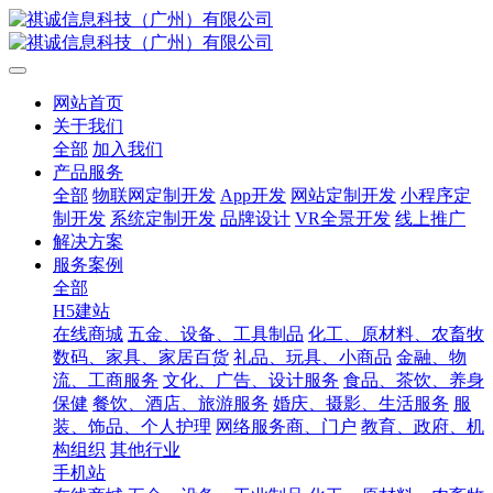
网站首页
关于我们
全部
加入我们
产品服务
全部
物联网定制开发
App开发
网站定制开发
小程序定
制开发
系统定制开发
品牌设计
VR全景开发
线上推广
解决方案
服务案例
全部
H5建站
在线商城
五金、设备、工具制品
化工、原材料、农畜牧
数码、家具、家居百货
礼品、玩具、小商品
金融、物
流、工商服务
文化、广告、设计服务
食品、茶饮、养身
保健
餐饮、酒店、旅游服务
婚庆、摄影、生活服务
服
装、饰品、个人护理
网络服务商、门户
教育、政府、机
构组织
其他行业
手机站