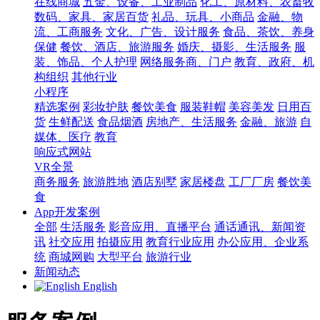
在线商城
五金、设备、工业制品
化工、原材料、农畜牧
数码、家具、家居百货
礼品、玩具、小商品
金融、物
流、工商服务
文化、广告、设计服务
食品、茶饮、养身
保健
餐饮、酒店、旅游服务
婚庆、摄影、生活服务
服
装、饰品、个人护理
网络服务商、门户
教育、政府、机
构组织
其他行业
小程序
精选案例
彩妆护肤
餐饮美食
服装鞋帽
美容美发
日用百
货
生鲜配送
食品烟酒
房地产、生活服务
金融、旅游
自
媒体、医疗
教育
响应式网站
VR全景
商务服务
旅游胜地
酒店别墅
家居楼盘
工厂厂房
餐饮美
食
App开发案例
全部
生活服务
影音应用、直播平台
通话通讯、新闻资
讯
社交应用
拍摄应用
教育行业应用
办公应用、企业系
统
商城网购
大型平台
旅游行业
新闻动态
English