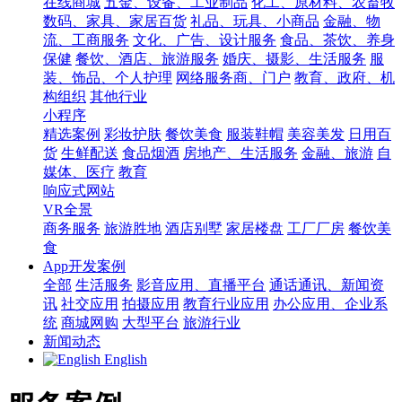
在线商城
五金、设备、工业制品
化工、原材料、农畜牧
数码、家具、家居百货
礼品、玩具、小商品
金融、物
流、工商服务
文化、广告、设计服务
食品、茶饮、养身
保健
餐饮、酒店、旅游服务
婚庆、摄影、生活服务
服
装、饰品、个人护理
网络服务商、门户
教育、政府、机
构组织
其他行业
小程序
精选案例
彩妆护肤
餐饮美食
服装鞋帽
美容美发
日用百
货
生鲜配送
食品烟酒
房地产、生活服务
金融、旅游
自
媒体、医疗
教育
响应式网站
VR全景
商务服务
旅游胜地
酒店别墅
家居楼盘
工厂厂房
餐饮美
食
App开发案例
全部
生活服务
影音应用、直播平台
通话通讯、新闻资
讯
社交应用
拍摄应用
教育行业应用
办公应用、企业系
统
商城网购
大型平台
旅游行业
新闻动态
English