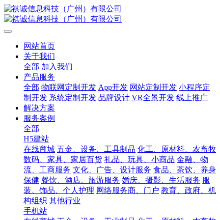
网站首页
关于我们
全部
加入我们
产品服务
全部
物联网定制开发
App开发
网站定制开发
小程序定
制开发
系统定制开发
品牌设计
VR全景开发
线上推广
解决方案
服务案例
全部
H5建站
在线商城
五金、设备、工具制品
化工、原材料、农畜牧
数码、家具、家居百货
礼品、玩具、小商品
金融、物
流、工商服务
文化、广告、设计服务
食品、茶饮、养身
保健
餐饮、酒店、旅游服务
婚庆、摄影、生活服务
服
装、饰品、个人护理
网络服务商、门户
教育、政府、机
构组织
其他行业
手机站