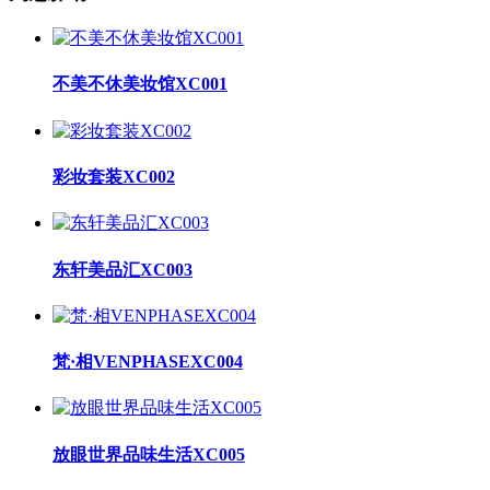
不美不休美妆馆XC001
彩妆套装XC002
东轩美品汇XC003
梵·相VENPHASEXC004
放眼世界品味生活XC005