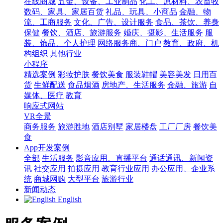
在线商城
五金、设备、工业制品
化工、原材料、农畜牧
数码、家具、家居百货
礼品、玩具、小商品
金融、物
流、工商服务
文化、广告、设计服务
食品、茶饮、养身
保健
餐饮、酒店、旅游服务
婚庆、摄影、生活服务
服
装、饰品、个人护理
网络服务商、门户
教育、政府、机
构组织
其他行业
小程序
精选案例
彩妆护肤
餐饮美食
服装鞋帽
美容美发
日用百
货
生鲜配送
食品烟酒
房地产、生活服务
金融、旅游
自
媒体、医疗
教育
响应式网站
VR全景
商务服务
旅游胜地
酒店别墅
家居楼盘
工厂厂房
餐饮美
食
App开发案例
全部
生活服务
影音应用、直播平台
通话通讯、新闻资
讯
社交应用
拍摄应用
教育行业应用
办公应用、企业系
统
商城网购
大型平台
旅游行业
新闻动态
English