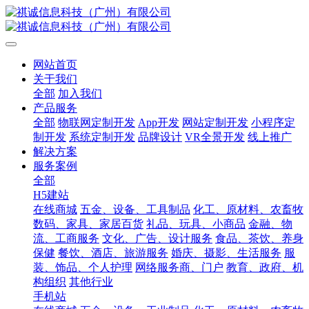
网站首页
关于我们
全部
加入我们
产品服务
全部
物联网定制开发
App开发
网站定制开发
小程序定
制开发
系统定制开发
品牌设计
VR全景开发
线上推广
解决方案
服务案例
全部
H5建站
在线商城
五金、设备、工具制品
化工、原材料、农畜牧
数码、家具、家居百货
礼品、玩具、小商品
金融、物
流、工商服务
文化、广告、设计服务
食品、茶饮、养身
保健
餐饮、酒店、旅游服务
婚庆、摄影、生活服务
服
装、饰品、个人护理
网络服务商、门户
教育、政府、机
构组织
其他行业
手机站