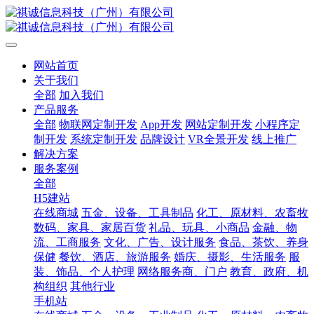
网站首页
关于我们
全部
加入我们
产品服务
全部
物联网定制开发
App开发
网站定制开发
小程序定
制开发
系统定制开发
品牌设计
VR全景开发
线上推广
解决方案
服务案例
全部
H5建站
在线商城
五金、设备、工具制品
化工、原材料、农畜牧
数码、家具、家居百货
礼品、玩具、小商品
金融、物
流、工商服务
文化、广告、设计服务
食品、茶饮、养身
保健
餐饮、酒店、旅游服务
婚庆、摄影、生活服务
服
装、饰品、个人护理
网络服务商、门户
教育、政府、机
构组织
其他行业
手机站