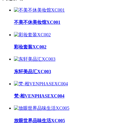
不美不休美妆馆XC001
彩妆套装XC002
东轩美品汇XC003
梵·相VENPHASEXC004
放眼世界品味生活XC005