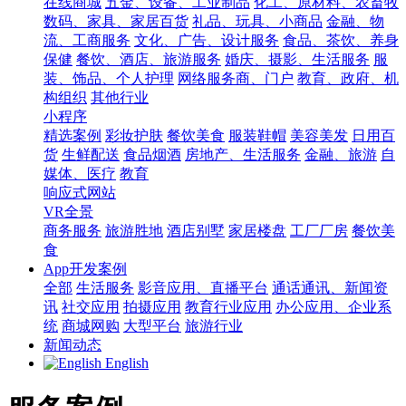
在线商城
五金、设备、工业制品
化工、原材料、农畜牧
数码、家具、家居百货
礼品、玩具、小商品
金融、物
流、工商服务
文化、广告、设计服务
食品、茶饮、养身
保健
餐饮、酒店、旅游服务
婚庆、摄影、生活服务
服
装、饰品、个人护理
网络服务商、门户
教育、政府、机
构组织
其他行业
小程序
精选案例
彩妆护肤
餐饮美食
服装鞋帽
美容美发
日用百
货
生鲜配送
食品烟酒
房地产、生活服务
金融、旅游
自
媒体、医疗
教育
响应式网站
VR全景
商务服务
旅游胜地
酒店别墅
家居楼盘
工厂厂房
餐饮美
食
App开发案例
全部
生活服务
影音应用、直播平台
通话通讯、新闻资
讯
社交应用
拍摄应用
教育行业应用
办公应用、企业系
统
商城网购
大型平台
旅游行业
新闻动态
English