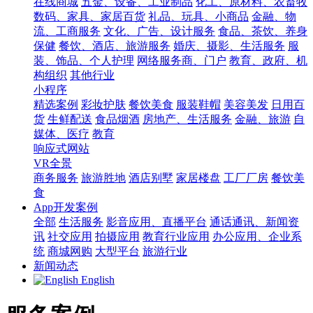
在线商城
五金、设备、工业制品
化工、原材料、农畜牧
数码、家具、家居百货
礼品、玩具、小商品
金融、物
流、工商服务
文化、广告、设计服务
食品、茶饮、养身
保健
餐饮、酒店、旅游服务
婚庆、摄影、生活服务
服
装、饰品、个人护理
网络服务商、门户
教育、政府、机
构组织
其他行业
小程序
精选案例
彩妆护肤
餐饮美食
服装鞋帽
美容美发
日用百
货
生鲜配送
食品烟酒
房地产、生活服务
金融、旅游
自
媒体、医疗
教育
响应式网站
VR全景
商务服务
旅游胜地
酒店别墅
家居楼盘
工厂厂房
餐饮美
食
App开发案例
全部
生活服务
影音应用、直播平台
通话通讯、新闻资
讯
社交应用
拍摄应用
教育行业应用
办公应用、企业系
统
商城网购
大型平台
旅游行业
新闻动态
English