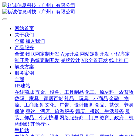
网站首页
关于我们
全部
加入我们
产品服务
全部
物联网定制开发
App开发
网站定制开发
小程序定
制开发
系统定制开发
品牌设计
VR全景开发
线上推广
解决方案
服务案例
全部
H5建站
在线商城
五金、设备、工具制品
化工、原材料、农畜牧
数码、家具、家居百货
礼品、玩具、小商品
金融、物
流、工商服务
文化、广告、设计服务
食品、茶饮、养身
保健
餐饮、酒店、旅游服务
婚庆、摄影、生活服务
服
装、饰品、个人护理
网络服务商、门户
教育、政府、机
构组织
其他行业
手机站