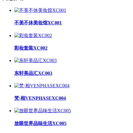
不美不休美妆馆XC001
彩妆套装XC002
东轩美品汇XC003
梵·相VENPHASEXC004
放眼世界品味生活XC005