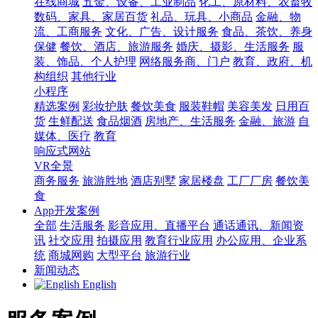
在线商城
五金、设备、工业制品
化工、原材料、农畜牧
数码、家具、家居百货
礼品、玩具、小商品
金融、物
流、工商服务
文化、广告、设计服务
食品、茶饮、养身
保健
餐饮、酒店、旅游服务
婚庆、摄影、生活服务
服
装、饰品、个人护理
网络服务商、门户
教育、政府、机
构组织
其他行业
小程序
精选案例
彩妆护肤
餐饮美食
服装鞋帽
美容美发
日用百
货
生鲜配送
食品烟酒
房地产、生活服务
金融、旅游
自
媒体、医疗
教育
响应式网站
VR全景
商务服务
旅游胜地
酒店别墅
家居楼盘
工厂厂房
餐饮美
食
App开发案例
全部
生活服务
影音应用、直播平台
通话通讯、新闻资
讯
社交应用
拍摄应用
教育行业应用
办公应用、企业系
统
商城网购
大型平台
旅游行业
新闻动态
English