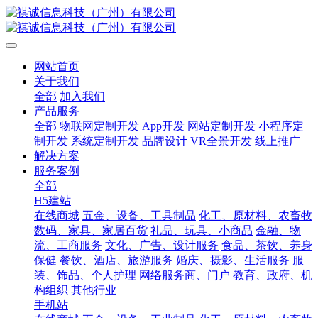
网站首页
关于我们
全部
加入我们
产品服务
全部
物联网定制开发
App开发
网站定制开发
小程序定
制开发
系统定制开发
品牌设计
VR全景开发
线上推广
解决方案
服务案例
全部
H5建站
在线商城
五金、设备、工具制品
化工、原材料、农畜牧
数码、家具、家居百货
礼品、玩具、小商品
金融、物
流、工商服务
文化、广告、设计服务
食品、茶饮、养身
保健
餐饮、酒店、旅游服务
婚庆、摄影、生活服务
服
装、饰品、个人护理
网络服务商、门户
教育、政府、机
构组织
其他行业
手机站