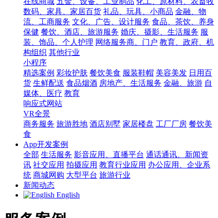
在线商城
五金、设备、工业制品
化工、原材料、农畜牧
数码、家具、家居百货
礼品、玩具、小商品
金融、物
流、工商服务
文化、广告、设计服务
食品、茶饮、养身
保健
餐饮、酒店、旅游服务
婚庆、摄影、生活服务
服
装、饰品、个人护理
网络服务商、门户
教育、政府、机
构组织
其他行业
小程序
精选案例
彩妆护肤
餐饮美食
服装鞋帽
美容美发
日用百
货
生鲜配送
食品烟酒
房地产、生活服务
金融、旅游
自
媒体、医疗
教育
响应式网站
VR全景
商务服务
旅游胜地
酒店别墅
家居楼盘
工厂厂房
餐饮美
食
App开发案例
全部
生活服务
影音应用、直播平台
通话通讯、新闻资
讯
社交应用
拍摄应用
教育行业应用
办公应用、企业系
统
商城网购
大型平台
旅游行业
新闻动态
English