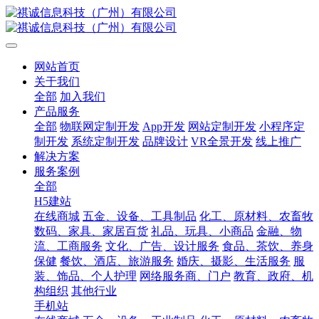
网站首页
关于我们
全部
加入我们
产品服务
全部
物联网定制开发
App开发
网站定制开发
小程序定
制开发
系统定制开发
品牌设计
VR全景开发
线上推广
解决方案
服务案例
全部
H5建站
在线商城
五金、设备、工具制品
化工、原材料、农畜牧
数码、家具、家居百货
礼品、玩具、小商品
金融、物
流、工商服务
文化、广告、设计服务
食品、茶饮、养身
保健
餐饮、酒店、旅游服务
婚庆、摄影、生活服务
服
装、饰品、个人护理
网络服务商、门户
教育、政府、机
构组织
其他行业
手机站