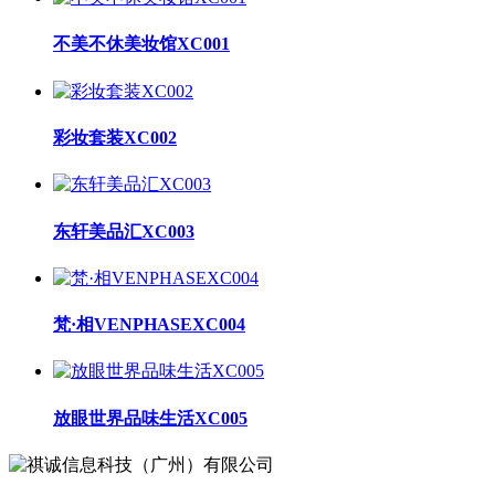
不美不休美妆馆XC001
彩妆套装XC002
东轩美品汇XC003
梵·相VENPHASEXC004
放眼世界品味生活XC005