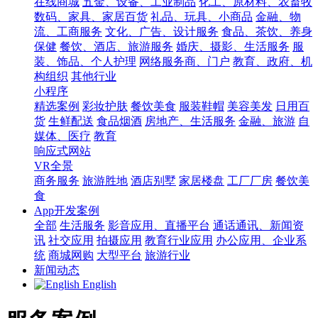
在线商城
五金、设备、工业制品
化工、原材料、农畜牧
数码、家具、家居百货
礼品、玩具、小商品
金融、物
流、工商服务
文化、广告、设计服务
食品、茶饮、养身
保健
餐饮、酒店、旅游服务
婚庆、摄影、生活服务
服
装、饰品、个人护理
网络服务商、门户
教育、政府、机
构组织
其他行业
小程序
精选案例
彩妆护肤
餐饮美食
服装鞋帽
美容美发
日用百
货
生鲜配送
食品烟酒
房地产、生活服务
金融、旅游
自
媒体、医疗
教育
响应式网站
VR全景
商务服务
旅游胜地
酒店别墅
家居楼盘
工厂厂房
餐饮美
食
App开发案例
全部
生活服务
影音应用、直播平台
通话通讯、新闻资
讯
社交应用
拍摄应用
教育行业应用
办公应用、企业系
统
商城网购
大型平台
旅游行业
新闻动态
English