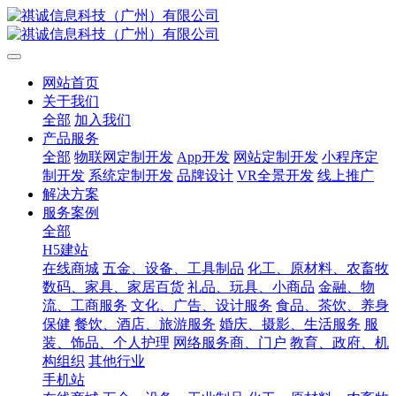
网站首页
关于我们
全部
加入我们
产品服务
全部
物联网定制开发
App开发
网站定制开发
小程序定
制开发
系统定制开发
品牌设计
VR全景开发
线上推广
解决方案
服务案例
全部
H5建站
在线商城
五金、设备、工具制品
化工、原材料、农畜牧
数码、家具、家居百货
礼品、玩具、小商品
金融、物
流、工商服务
文化、广告、设计服务
食品、茶饮、养身
保健
餐饮、酒店、旅游服务
婚庆、摄影、生活服务
服
装、饰品、个人护理
网络服务商、门户
教育、政府、机
构组织
其他行业
手机站