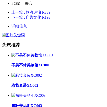
PC端：
兼容
上一篇
: 物流运输 R339
下一篇
: 广告文化 R193
详细信息
为您推荐
不美不休美妆馆XC001
彩妆套装XC002
东轩美品汇XC003