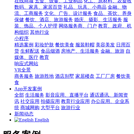
在线商城
五金、设备、工业制品
化工、原材料、农畜牧
数码、家具、家居百货
礼品、玩具、小商品
金融、物
流、工商服务
文化、广告、设计服务
食品、茶饮、养身
保健
餐饮、酒店、旅游服务
婚庆、摄影、生活服务
服
装、饰品、个人护理
网络服务商、门户
教育、政府、机
构组织
其他行业
小程序
精选案例
彩妆护肤
餐饮美食
服装鞋帽
美容美发
日用百
货
生鲜配送
食品烟酒
房地产、生活服务
金融、旅游
自
媒体、医疗
教育
响应式网站
VR全景
商务服务
旅游胜地
酒店别墅
家居楼盘
工厂厂房
餐饮美
食
App开发案例
全部
生活服务
影音应用、直播平台
通话通讯、新闻资
讯
社交应用
拍摄应用
教育行业应用
办公应用、企业系
统
商城网购
大型平台
旅游行业
新闻动态
English