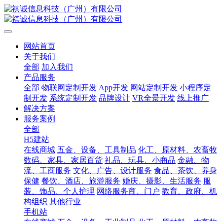
网站首页
关于我们
全部
加入我们
产品服务
全部
物联网定制开发
App开发
网站定制开发
小程序定
制开发
系统定制开发
品牌设计
VR全景开发
线上推广
解决方案
服务案例
全部
H5建站
在线商城
五金、设备、工具制品
化工、原材料、农畜牧
数码、家具、家居百货
礼品、玩具、小商品
金融、物
流、工商服务
文化、广告、设计服务
食品、茶饮、养身
保健
餐饮、酒店、旅游服务
婚庆、摄影、生活服务
服
装、饰品、个人护理
网络服务商、门户
教育、政府、机
构组织
其他行业
手机站