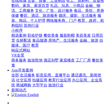
在线商城
五金、设备、工业制品
化工、原材料、农畜牧
数码、家具、家居百货
礼品、玩具、小商品
金融、物
流、工商服务
文化、广告、设计服务
食品、茶饮、养身
保健
餐饮、酒店、旅游服务
婚庆、摄影、生活服务
服
装、饰品、个人护理
网络服务商、门户
教育、政府、机
构组织
其他行业
小程序
精选案例
彩妆护肤
餐饮美食
服装鞋帽
美容美发
日用百
货
生鲜配送
食品烟酒
房地产、生活服务
金融、旅游
自
媒体、医疗
教育
响应式网站
VR全景
商务服务
旅游胜地
酒店别墅
家居楼盘
工厂厂房
餐饮美
食
App开发案例
全部
生活服务
影音应用、直播平台
通话通讯、新闻资
讯
社交应用
拍摄应用
教育行业应用
办公应用、企业系
统
商城网购
大型平台
旅游行业
新闻动态
English