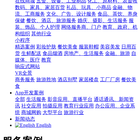
在线商城
五金、设备、工业制品
化工、原材料、农畜牧
数码、家具、家居百货
礼品、玩具、小商品
金融、物
流、工商服务
文化、广告、设计服务
食品、茶饮、养身
保健
餐饮、酒店、旅游服务
婚庆、摄影、生活服务
服
装、饰品、个人护理
网络服务商、门户
教育、政府、机
构组织
其他行业
小程序
精选案例
彩妆护肤
餐饮美食
服装鞋帽
美容美发
日用百
货
生鲜配送
食品烟酒
房地产、生活服务
金融、旅游
自
媒体、医疗
教育
响应式网站
VR全景
商务服务
旅游胜地
酒店别墅
家居楼盘
工厂厂房
餐饮美
食
App开发案例
全部
生活服务
影音应用、直播平台
通话通讯、新闻资
讯
社交应用
拍摄应用
教育行业应用
办公应用、企业系
统
商城网购
大型平台
旅游行业
新闻动态
English