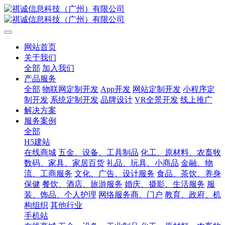
网站首页
关于我们
全部
加入我们
产品服务
全部
物联网定制开发
App开发
网站定制开发
小程序定
制开发
系统定制开发
品牌设计
VR全景开发
线上推广
解决方案
服务案例
全部
H5建站
在线商城
五金、设备、工具制品
化工、原材料、农畜牧
数码、家具、家居百货
礼品、玩具、小商品
金融、物
流、工商服务
文化、广告、设计服务
食品、茶饮、养身
保健
餐饮、酒店、旅游服务
婚庆、摄影、生活服务
服
装、饰品、个人护理
网络服务商、门户
教育、政府、机
构组织
其他行业
手机站