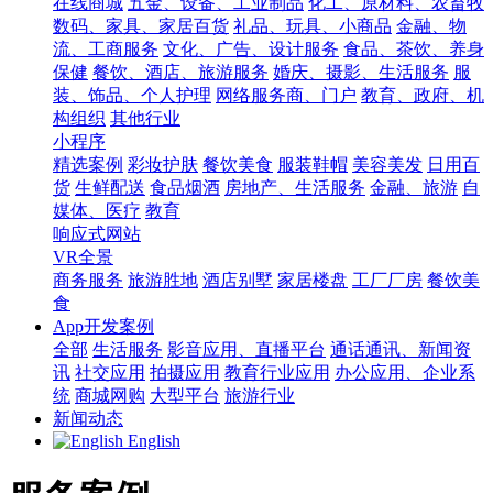
在线商城
五金、设备、工业制品
化工、原材料、农畜牧
数码、家具、家居百货
礼品、玩具、小商品
金融、物
流、工商服务
文化、广告、设计服务
食品、茶饮、养身
保健
餐饮、酒店、旅游服务
婚庆、摄影、生活服务
服
装、饰品、个人护理
网络服务商、门户
教育、政府、机
构组织
其他行业
小程序
精选案例
彩妆护肤
餐饮美食
服装鞋帽
美容美发
日用百
货
生鲜配送
食品烟酒
房地产、生活服务
金融、旅游
自
媒体、医疗
教育
响应式网站
VR全景
商务服务
旅游胜地
酒店别墅
家居楼盘
工厂厂房
餐饮美
食
App开发案例
全部
生活服务
影音应用、直播平台
通话通讯、新闻资
讯
社交应用
拍摄应用
教育行业应用
办公应用、企业系
统
商城网购
大型平台
旅游行业
新闻动态
English