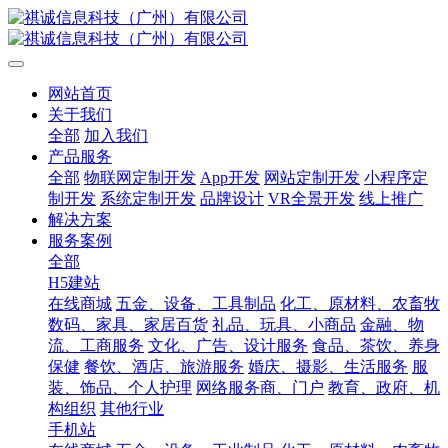
网站首页
关于我们
全部
加入我们
产品服务
全部
物联网定制开发
App开发
网站定制开发
小程序定
制开发
系统定制开发
品牌设计
VR全景开发
线上推广
解决方案
服务案例
全部
H5建站
在线商城
五金、设备、工具制品
化工、原材料、农畜牧
数码、家具、家居百货
礼品、玩具、小商品
金融、物
流、工商服务
文化、广告、设计服务
食品、茶饮、养身
保健
餐饮、酒店、旅游服务
婚庆、摄影、生活服务
服
装、饰品、个人护理
网络服务商、门户
教育、政府、机
构组织
其他行业
手机站