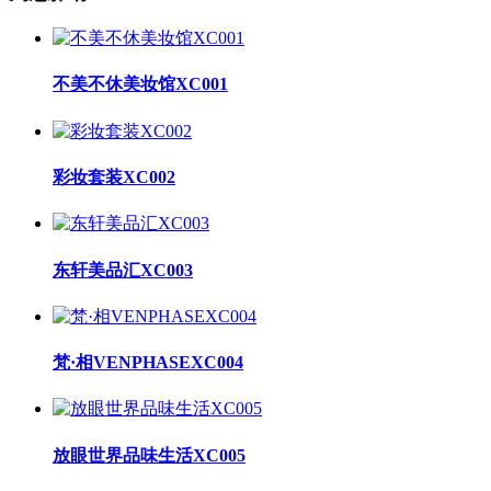
不美不休美妆馆XC001
彩妆套装XC002
东轩美品汇XC003
梵·相VENPHASEXC004
放眼世界品味生活XC005